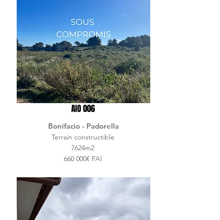
AIO 006
Bonifacio - Padorella
Terrain constructible
7624m2
660 000€ FAI