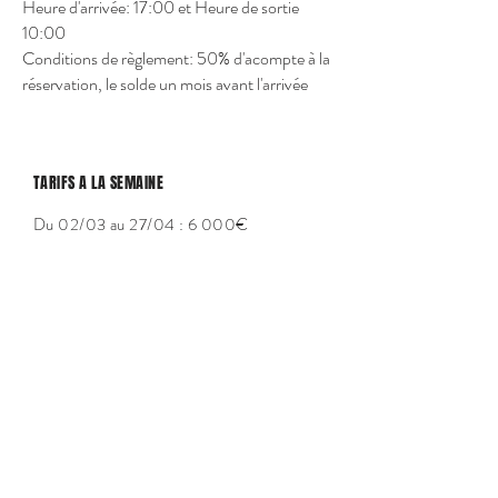
Heure d'arrivée: 17:00 et Heure de sortie
10:00
Conditions de règlement: 50% d'acompte à la
réservation, le solde un mois avant l'arrivée
TARIFS A LA SEMAINE
Du 02/03 au 27/04 : 6 000€
Du 27/04 au 01/06 : 7 200
€
Du 01/06 au 29/06 : 7 800€
Du 29/06 au 13/07 : 9 600€
Du 13/07 au 24/08 : 12 000€
Du 24/08 au 14/09 : 9 600€
Du 14/09 au 28/09 : 7 800€
Du 28/09 au 12/10 : 7 200€
Du 12/10 au 28/12 : 6 000€