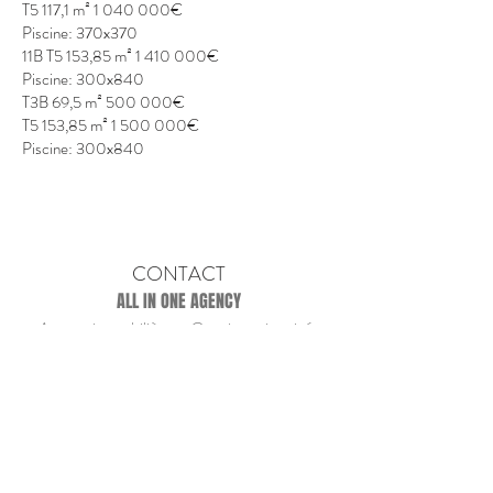
T5 117,1 m² 1 040 000€
Piscine: 370x370
11B T5 153,85 m² 1 410 000€
Piscine: 300x840
T3B 69,5 m² 500 000€
T5 153,85 m² 1 500 000€
Piscine: 300x840
CONTACT
ALL IN ONE AGENCY
Agence immobilière et Conciergerie privée
Quai Noël Beretti
20169 BONIFACIO
allinone.corsica@gmail.com
07 82 12 21 43 - 06
03 52 22 05