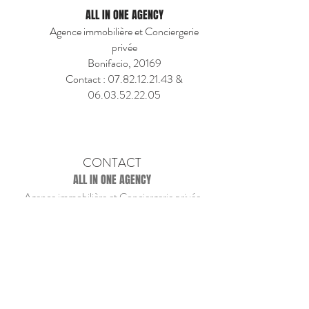
ALL IN ONE AGENCY
Agence immobilière et Conciergerie
privée
Bonifacio, 20169
Contact :
07.82.12.21.43
&
06.03.52.22.05
CONTACT
ALL IN ONE AGENCY
Agence immobilière et Conciergerie privée
Quai Noël Beretti
20169 BONIFACIO
allinone.corsica@gmail.com
07 82 12 21 43 - 06
03 52 22 05