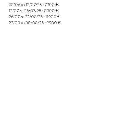
28/06 au 12/07/25 : 7900 €
12/07 au 26/07/25 : 8900 €
26/07 au 23/08/25 : 11900 €
23/08 au 30/08/25 : 9900 €
30/08 au 06/09/25 : 4600 €
06/09 au 27/09/25 : 4200 €
27/09 au 18/10/25 : 3600 €
18/10 au 01/11/25 : 4200 €
01/11 au 20/12/25 : 2900 €
20/12 au 03/01/26 : 3600 €
CONTACT
ALL IN ONE AGENCY
Agence immobilière et Conciergerie privée
Quai Noël Beretti
20169 BONIFACIO
allinone.corsica@gmail.com