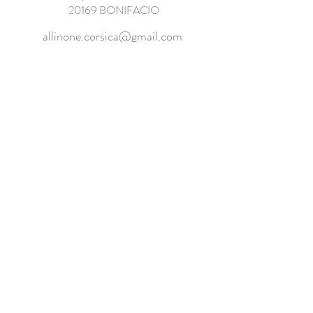
20169 BONIFACIO
allinone.corsica@gmail.com
07 82 12 21 43 - 06
03 52 22 05