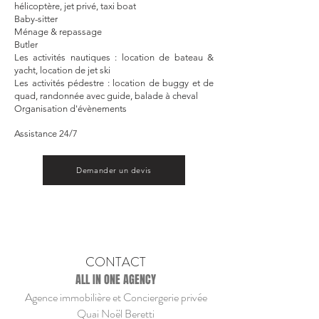
hélicoptère, jet privé, taxi boat
Baby-sitter
Ménage & repassage
Butler
Les activités nautiques : location de bateau &
yacht, location de jet ski
Les activités pédestre : location de buggy et de
quad, randonnée avec guide, balade à cheval
Organisation d'évènements
Assistance 24/7
Demander un devis
CONTACT
ALL IN ONE AGENCY
Agence immobilière et Conciergerie privée
Quai Noël Beretti