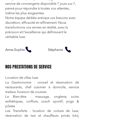
service de conciergerie disponible 7 jours sur 7,
pensé pour répondre à toutes vos attentes,
même les plus exigeantes.
Notre équipe dédiée anticipe vos besoins avec
discrétion, efficacité et raffinement. Nous
transformons vos envies en réalité, avec la
précision et l’excellence qui définissent le
véritable luxe.
Anne-Sophie
Stéphanie
NOS PRESTATIONS DE SERVICE ​
Location de villas luxe
La Gastronomie : conseil et réservation de
restaurants, chef cuisinier à domicile, service
traiteur, livraison de courses
Le Bien-être : massage, onglerie, soins
esthétiques, coiffure, coach sportif, yoga &
pilates
Les Transferts : location de voiture de luxe,
réservation de taxi et chauffeurs privés (vtc),