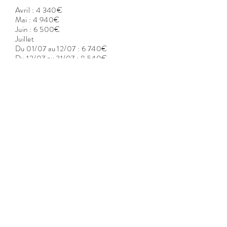
Avril : 4 340€
Mai : 4 940€
Juin : 6 500€
Juillet
Du 01/07 au 12/07 : 6 740€
Du 12/07 au 31/07 : 8 540€
Août : 8 540€
Septembre : 5 540€
Octobre : 4 340€
Hors saison : 4 340€
CONTACT
ALL IN ONE AGENCY
Agence immobilière et Conciergerie privée
Quai Noël Beretti