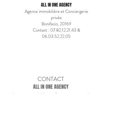
ALL IN ONE AGENCY
Agence immobilière et Conciergerie
privée
Bonifacio, 20169
Contact :
07.82.12.21.43
&
06.03.52.22.05
CONTACT
ALL IN ONE AGENCY
Agence immobilière et Conciergerie privée
Quai Noël Beretti
20169 BONIFACIO
allinone.corsica@gmail.com
07 82 12 21 43 - 06
03 52 22 05