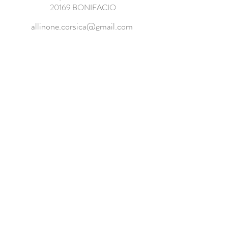
20169 BONIFACIO
allinone.corsica@gmail.com
07 82 12 21 43 - 06
03 52 22 05