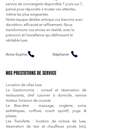
service de conciergerie disponible 7 jours sur 7,
pensé pour répondre à toutes vos attentes,
même les plus exigeantes.
Notre équipe dédiée anticipe vos besoins avec
discrétion, efficacité et raffinement. Nous
transformons vos envies en réalité, avec la
précision et l’excellence qui définissent le
véritable luxe.
Anne-Sophie
Stéphanie
NOS PRESTATIONS DE SERVICE ​
Location de villas luxe
La Gastronomie : conseil et réservation de
restaurants, chef cuisinier à domicile, service
traiteur, livraison de courses
Le Bien-être : massage, onglerie, soins
esthétiques, coiffure, coach sportif, yoga &
pilates
Les Transferts : location de voiture de luxe,
réservation de taxi et chauffeurs privés (vtc),