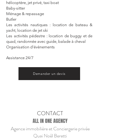
hélicoptère, jet privé, taxi boat
Baby-sitter
Ménage & repassage
Butler
Les activités nautiques : location de bateau &
yacht, location de jet ski
Les activités pédestre : location de buggy et de
quad, randonnée avec guide, balade à cheval
Organisation d'évènements
Assistance 24/7
Demander un devis
CONTACT
ALL IN ONE AGENCY
Agence immobilière et Conciergerie privée
Quai Noël Beretti